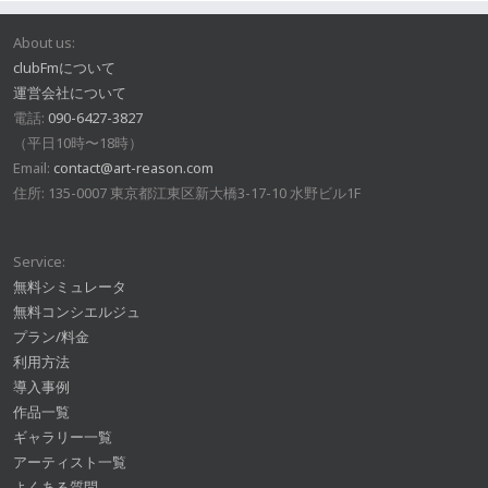
About us:
clubFmについて
運営会社について
電話:
090-6427-3827
（平日10時〜18時）
Email:
contact@art-reason.com
住所: 135-0007 東京都江東区新大橋3-17-10 水野ビル1F
Service:
無料シミュレータ
無料コンシエルジュ
プラン/料金
利用方法
導入事例
作品一覧
ギャラリー一覧
アーティスト一覧
よくある質問