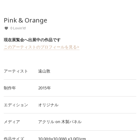
Pink & Orange
0 Lovin'it!
現在展覧会へ出展中の作品です
このアーティストのプロフィールを見る>
アーティスト
遠山敦
制作年
2015年
エディション
オリジナル
メディア
アクリル
on
木製パネル
作品サイズ
30.0(H)x30.0(W)
x3.0(D)cm