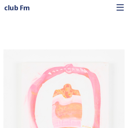
club Fm