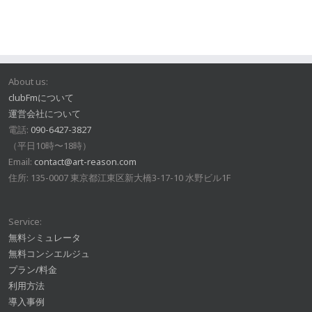
About us:
clubFmについて
運営会社について
電話:
090-6427-3827
（平日10時〜18時）
Email:
contact@art-reason.com
住所: 135-0007 東京都江東区新大橋3-17-10 水野ビル1F
Service:
無料シミュレータ
無料コンシエルジュ
プラン/料金
利用方法
導入事例