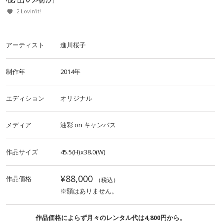
2 Lovin'it!
アーティスト
進川桜子
制作年
2014年
エディション
オリジナル
メディア
油彩
on
キャンバス
作品サイズ
45.5(H)x38.0(W)
¥88,000
作品価格
（税込）
※額はありません。
作品価格によらず月々のレンタル代は4,800円から。