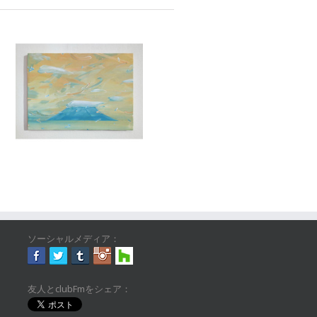
ソーシャルメディア：
友人とclubFmをシェア：