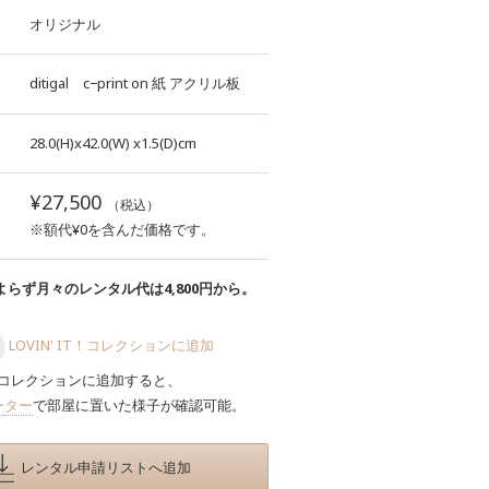
オリジナル
ditigal c−print
on
紙
アクリル板
28.0(H)x42.0(W)
x1.5(D)cm
¥27,500
（税込）
※額代¥0を含んだ価格です。
らず月々のレンタル代は4,800円から。
LOVIN' IT！コレクションに追加
コレクションに追加すると、
ーター
で部屋に置いた様子が確認可能。
レンタル申請リストへ追加