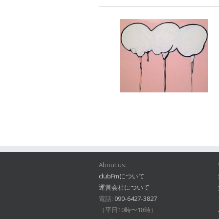
About us:
clubFmについて
運営会社について
電話:
090-6427-3827
（平日10時〜18時）