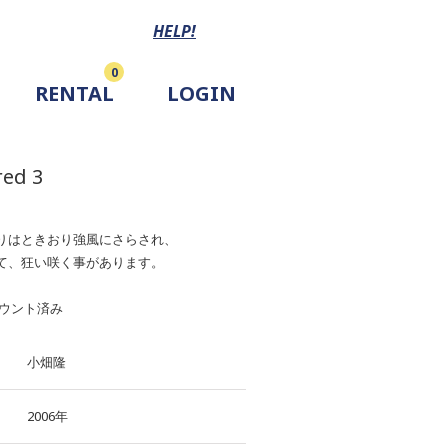
HELP!
0
RENTAL
LOGIN
red 3
りはときおり強風にさらされ、
て、狂い咲く事があります。
マウント済み
小畑隆
2006年