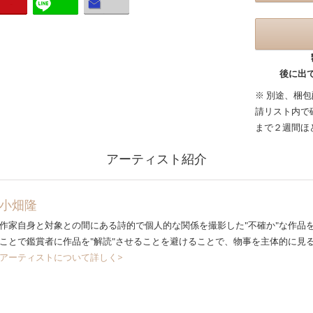
後に出
※ 別途、梱
請リスト内で
まで２週間ほ
アーティスト紹介
小畑隆
作家自身と対象との間にある詩的で個人的な関係を撮影した"不確か"な作品
ことで鑑賞者に作品を"解読"させることを避けることで、物事を主体的に見
アーティストについて詳しく>