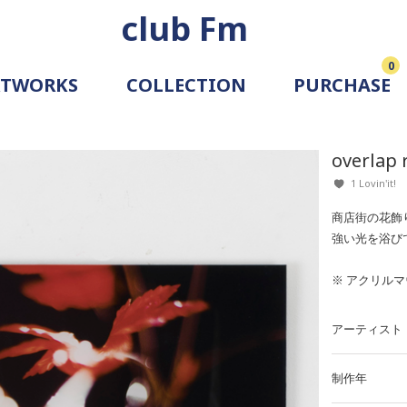
club Fm
0
RTWORKS
COLLECTION
PURCHASE
ARTIST
SIMULATION
overlap 
ALLERY
1 Lovin'it!
商店街の花飾
強い光を浴び
※ アクリル
アーティスト
制作年