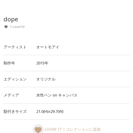
dope
1 Lovin'it!
アーティスト
オートモアイ
制作年
2015年
エディション
オリジナル
メディア
水性ペン
on
キャンバス
額付きサイズ
21.0(H)x29.7(W)
LOVIN' IT！コレクションに追加