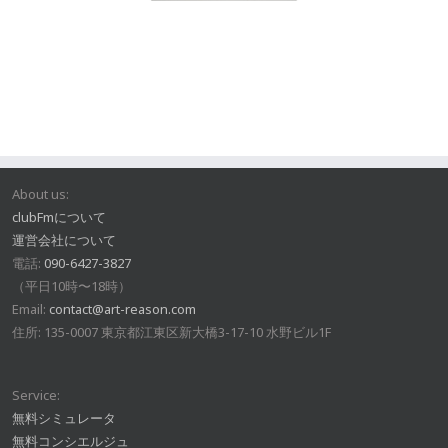
About us:
clubFmについて
運営会社について
電話:
090-6427-3827
（平日10時〜18時）
Email:
contact@art-reason.com
住所: 135-0007 東京都江東区新大橋3-17-10 水野ビル1F
Service:
無料シミュレータ
無料コンシエルジュ