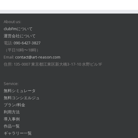
About us:
clubFmについて
運営会社について
電話:
090-6427-3827
（平日10時〜18時）
Email:
contact@art-reason.com
住所: 135-0007 東京都江東区新大橋3-17-10 水野ビル1F
Service:
無料シミュレータ
無料コンシエルジュ
プラン/料金
利用方法
導入事例
作品一覧
ギャラリー一覧