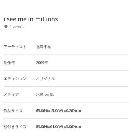
i see me in millions
1 Lovin'it!
アーティスト
北澤平祐
制作年
2009年
エディション
オリジナル
メディア
水彩
on
紙
作品サイズ
65.0(H)x45.0(W)
x0.2(D)cm
額付きサイズ
83.0(H)x61.0(W)
x3.0(D)cm