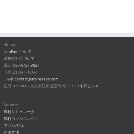
About us:
clubFmについて
運営会社について
電話:
090-6427-3827
（平日10時〜18時）
Email:
contact@art-reason.com
住所: 135-0007 東京都江東区新大橋3-17-10 水野ビル1F
Service:
無料シミュレータ
無料コンシエルジュ
プラン/料金
利用方法