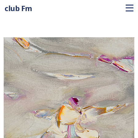
club Fm