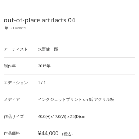
out-of-place artifacts 04
2 Lovin'it!
アーティスト
水野健一郎
制作年
2015年
エディション
1 / 1
メディア
インクジェットプリント
on
紙
アクリル板
作品サイズ
40.0(H)x17.0(W)
x2.5(D)cm
¥44,000
作品価格
（税込）