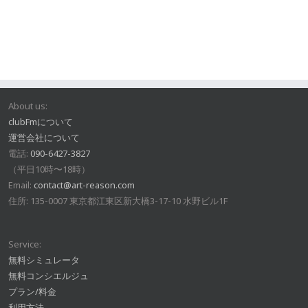
About us:
clubFmについて
運営会社について
電話:
090-6427-3827
（平日10時〜18時）
Email:
contact@art-reason.com
住所: 135-0007 東京都江東区新大橋3-17-10 水野ビル1F
Service:
無料シミュレータ
無料コンシエルジュ
プラン/料金
利用方法