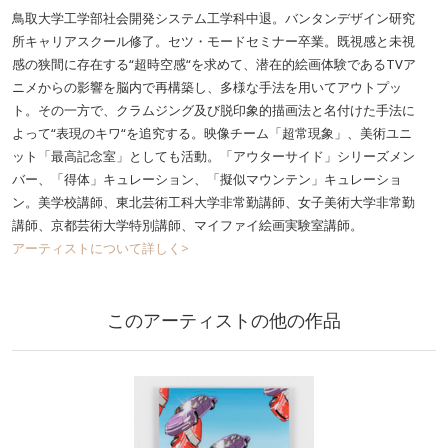
鳥取大学工学部社会開発システム工学科中退。バンタンデザイン研究
所キャリアスクール修了。セツ・モードセミナー卒業。既視感と未視
感の狭間に存在する“超時空感“を求めて、潜在的絵画体験であるTVア
ニメからの影響を脳内で再構築し、多様な手法を用いてアウトプッ
ト。その一方で、クラムジング及び脱印象的描画法と名付けた手法に
よって“表現のキワ“を追究する。映像チーム「超常現象」、美術ユニ
ット「最高記念室」としても活動。「アウターサイド」シリーズメン
バー、「得体」キュレーション、「擬似マウンテン」キュレーショ
ン。美学校講師、東北芸術工科大学非常勤講師、女子美術大学非常勤
講師、京都芸術大学特別講師、マイファイ絵画実験室講師。
アーティストについて詳しく>
このアーティストの他の作品