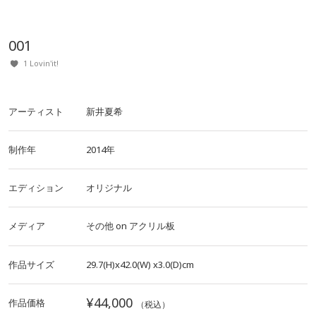
001
1 Lovin'it!
アーティスト
新井夏希
制作年
2014年
エディション
オリジナル
メディア
その他
on
アクリル板
作品サイズ
29.7(H)x42.0(W)
x3.0(D)cm
¥44,000
作品価格
（税込）