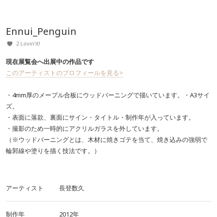
Ennui_Penguin
2 Lovin'it!
現在展覧会へ出展中の作品です
このアーティストのプロフィールを見る>
・4mm厚のメープル合板にウッドバーニングで描いています。・A3サイ
ズ。
・表面に落款、裏面にサイン・タイトル・制作年が入っています。
・撮影のため一時的にアクリルガラスを外しています。
（※ウッドバーニングとは、木材に焼きゴテを当て、焼き込みの強弱で
輪郭線や塗りを描く技法です。）
アーティスト
長登数久
制作年
2012年