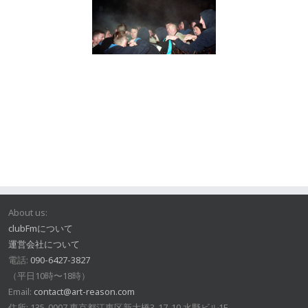
About us:
clubFmについて
運営会社について
電話:
090-6427-3827
（平日10時〜18時）
Email:
contact@art-reason.com
住所: 135-0007 東京都江東区新大橋3-17-10 水野ビル1F