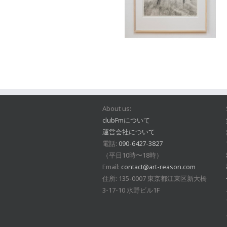
About us:
clubFmについて
運営会社について
電話:
090-6427-3827
（平日10時〜18時）
Email:
contact@art-reason.com
住所: 135-0007 東京都江東区新大橋
3-17-10 水野ビル1F