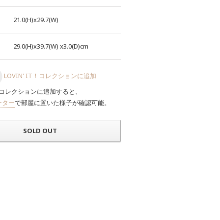
21.0(H)x29.7(W)
29.0(H)x39.7(W)
x3.0(D)cm
LOVIN' IT！コレクションに追加
コレクションに追加すると、
ーター
で部屋に置いた様子が確認可能。
SOLD OUT