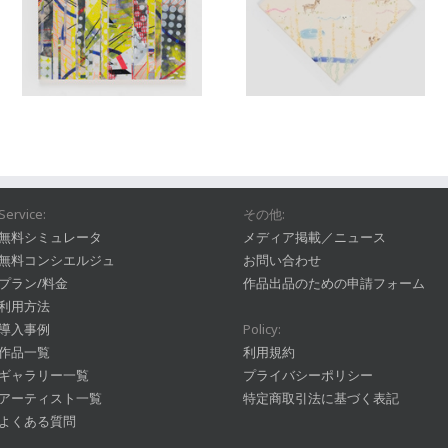
Service:
その他:
無料シミュレータ
メディア掲載／ニュース
無料コンシエルジュ
お問い合わせ
プラン/料金
作品出品のための申請フォーム
利用方法
導入事例
Policy:
作品一覧
利用規約
ギャラリー一覧
プライバシーポリシー
アーティスト一覧
特定商取引法に基づく表記
よくある質問