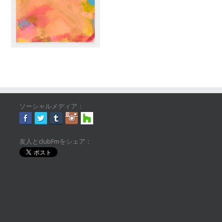
ソーシャルメディア：
友人とclubFmをシェア：