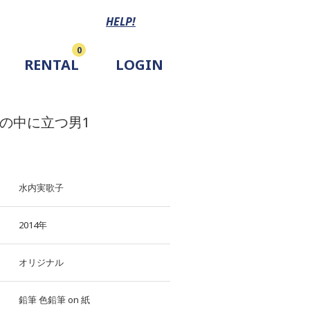
HELP!
0
RENTAL
LOGIN
池の中に立つ男1
水内実歌子
2014年
オリジナル
鉛筆
色鉛筆
on
紙