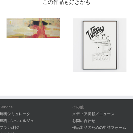
この作品も好きかも
Service:
その他:
無料シミュレータ
メディア掲載／ニュース
無料コンシエルジュ
お問い合わせ
プラン/料金
作品出品のための申請フォーム