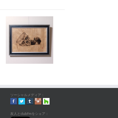
ソーシャルメディア：
友人とclubFmをシェア：