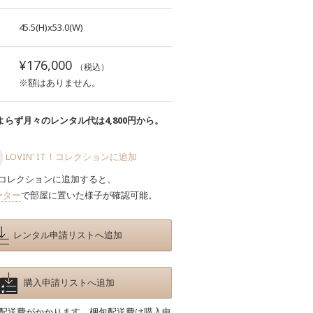
45.5(H)x53.0(W)
¥176,000
（税込）
※額はありません。
らず月々のレンタル代は4,800円から。
LOVIN' IT！コレクションに追加
コレクションに追加すると、
ーター
で部屋に置いた様子が確認可能。
レンタル申請リストへ追加
購入申請リストへ追加
包配送費がかかります。梱包配送費は購入申