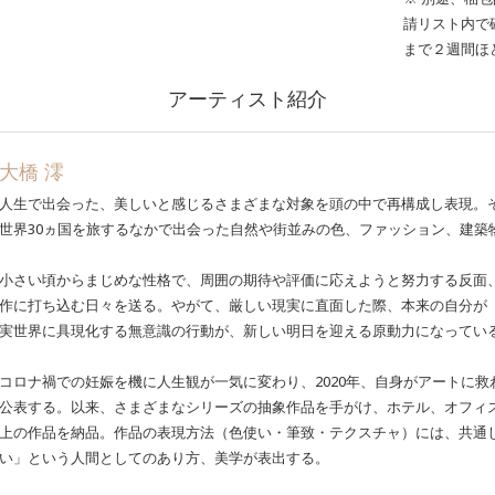
請リスト内で
まで２週間ほ
アーティスト紹介
大橋 澪
人生で出会った、美しいと感じるさまざまな対象を頭の中で再構成し表現。
世界30ヵ国を旅するなかで出会った自然や街並みの色、ファッション、建築
小さい頃からまじめな性格で、周囲の期待や評価に応えようと努力する反面
作に打ち込む日々を送る。やがて、厳しい現実に直面した際、本来の自分が
実世界に具現化する無意識の行動が、新しい明日を迎える原動力になってい
コロナ禍での妊娠を機に人生観が一気に変わり、2020年、自身がアートに
公表する。以来、さまざまなシリーズの抽象作品を手がけ、ホテル、オフィス
上の作品を納品。作品の表現方法（色使い・筆致・テクスチャ）には、共通
い」という人間としてのあり方、美学が表出する。