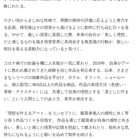
岐にわたる。
小さい頃からまじめな性格で、周囲の期待や評価に応えようと努力す
る反面、帰宅後はその現実から逃げるように創作に打ち込む日々を送
る。やがて、厳しい現実に直面した際、本来の自分が「美しく理想」
だと感じるものを描き現実世界に具現化する無意識の行動が、新しい
明日を迎える原動力になっていると気づく。
コロナ禍での妊娠を機に人生観が一気に変わり、2020年、自身がアー
トに救われ癒されてきた経験を信じ作品を初公表する。以来、さまざ
まなシリーズの抽象作品を手がけ、ホテル、オフィス、ショールー
ム、個人邸宅に450点以上の作品を納品。作品の表現方法（色使い・
筆致・テクスチャ）には、共通して自身の理想とする「凛とした佇ま
い」という人間としてのあり方、美学が表出する。
「理想を叶えるアート」をコンセプトに、鑑賞者個人の感性に永く寄
り添う作品づくりを目指す。 作品を通じて鑑賞者が自身の感性と向き
合い、美しいと感じた情景や記憶を想起して癒されたり、前向きな気
持ちになれるようにと願いを込めて制作を続ける。