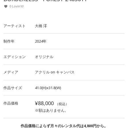
0 Lovin'it!
アーティスト
大橋 澪
制作年
2024年
エディション
オリジナル
メディア
アクリル
on
キャンバス
作品サイズ
41.0(H)x31.8(W)
¥88,000
作品価格
（税込）
※額はありません。
作品価格によらず月々のレンタル代は4,800円から。