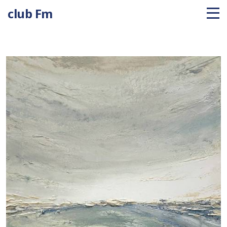
club Fm