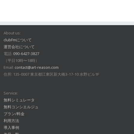
About us:
clubFmについて
運営会社について
電話:
090-6427-3827
（平日10時〜18時）
Email:
contact@art-reason.com
住所: 135-0007 東京都江東区新大橋3-17-10 水野ビル1F
Service:
無料シミュレータ
無料コンシエルジュ
プラン/料金
利用方法
導入事例