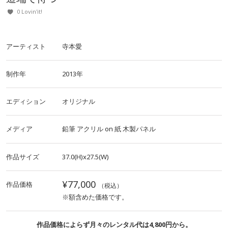
0 Lovin'it!
アーティスト
寺本愛
制作年
2013年
エディション
オリジナル
メディア
鉛筆
アクリル
on
紙
木製パネル
作品サイズ
37.0(H)x27.5(W)
¥77,000
作品価格
（税込）
※額含めた価格です。
作品価格によらず月々のレンタル代は4,800円から。