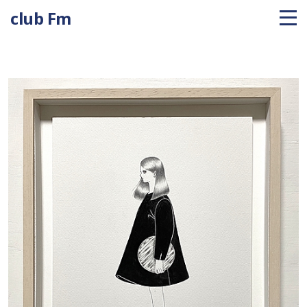
club Fm