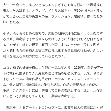
人生で出会った、美しいと感じるさまざまな対象を頭の中で再構成し
表現。その対象は、オランダ、イギリス留学や世界30ヵ国を旅するな
かで出会った自然や街並みの色、ファッション、建築物、香りなど多
岐にわたる。
小さい頃からまじめな性格で、周囲の期待や評価に応えようと努力す
る反面、帰宅後はその現実から逃げるように創作に打ち込む日々を送
る。やがて、厳しい現実に直面した際、本来の自分が「美しく理想」
だと感じるものを描き現実世界に具現化する無意識の行動が、新しい
明日を迎える原動力になっていると気づく。
コロナ禍での妊娠を機に人生観が一気に変わり、2020年、自身がアー
トに救われ癒されてきた経験を信じ作品を初公表する。以来、さまざ
まなシリーズの抽象作品を手がけ、ホテル、オフィス、ショールー
ム、個人邸宅に450点以上の作品を納品。作品の表現方法（色使い・
筆致・テクスチャ）には、共通して自身の理想とする「凛とした佇ま
い」という人間としてのあり方、美学が表出する。
「理想を叶えるアート」をコンセプトに、鑑賞者個人の感性に永く寄