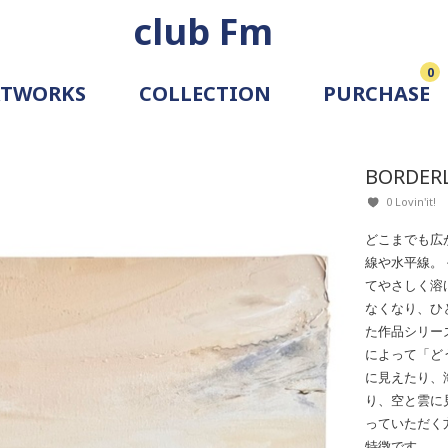
club Fm
0
RTWORKS
COLLECTION
PURCHASE
ARTIST
SIMULATION
BORDERL
ALLERY
0 Lovin'it!
どこまでも広
線や水平線。
てやさしく溶
なくなり、ひ
た作品シリー
によって「ど
に見えたり、
り、空と雲に
っていただく
特徴です。