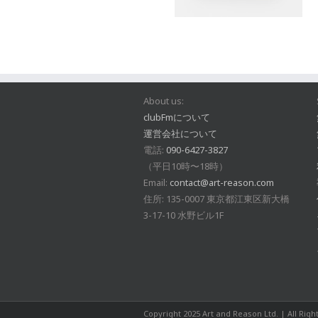
About us:
clubFmについて
運営会社について
電話:
090-6427-3827
（平日10時〜18時）
Email:
contact@art-reason.com
住所: 135-0007 東京都江東区新大橋
3-17-10 水野ビル1F
Copyright 2025 Art and Reason Ltd. | All Rig