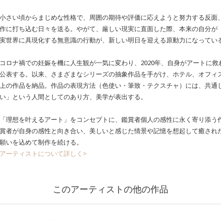
小さい頃からまじめな性格で、周囲の期待や評価に応えようと努力する反面
作に打ち込む日々を送る。やがて、厳しい現実に直面した際、本来の自分が
実世界に具現化する無意識の行動が、新しい明日を迎える原動力になってい
コロナ禍での妊娠を機に人生観が一気に変わり、2020年、自身がアートに
公表する。以来、さまざまなシリーズの抽象作品を手がけ、ホテル、オフィス
上の作品を納品。作品の表現方法（色使い・筆致・テクスチャ）には、共通
い」という人間としてのあり方、美学が表出する。
「理想を叶えるアート」をコンセプトに、鑑賞者個人の感性に永く寄り添う作
賞者が自身の感性と向き合い、美しいと感じた情景や記憶を想起して癒され
願いを込めて制作を続ける。
アーティストについて詳しく>
このアーティストの他の作品