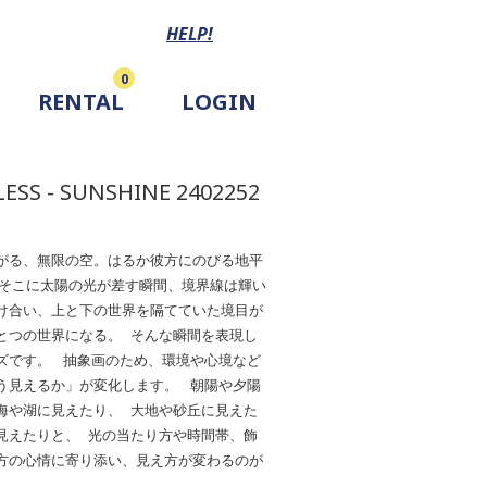
HELP!
0
RENTAL
LOGIN
ESS - SUNSHINE 2402252
がる、無限の空。はるか彼方にのびる地平
 そこに太陽の光が差す瞬間、境界線は輝い
け合い、上と下の世界を隔てていた境目が
とつの世界になる。 そんな瞬間を表現し
ズです。 抽象画のため、環境や心境など
う見えるか」が変化します。 朝陽や夕陽
海や湖に見えたり、 大地や砂丘に見えた
見えたりと、 光の当たり方や時間帯、飾
方の心情に寄り添い、見え方が変わるのが