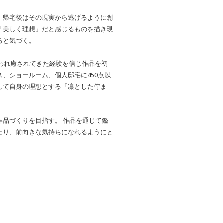
、帰宅後はその現実から逃げるように創
「美しく理想」だと感じるものを描き現
ると気づく。
救われ癒されてきた経験を信じ作品を初
、ショールーム、個人邸宅に450点以
して自身の理想とする「凛とした佇ま
品づくりを目指す。 作品を通じて鑑
たり、前向きな気持ちになれるようにと