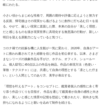
岐にわたる。
小さい頃からまじめな性格で、周囲の期待や評価に応えようと努力す
る反面、帰宅後はその現実から逃げるように創作に打ち込む日々を送
る。やがて、厳しい現実に直面した際、本来の自分が「美しく理想」
だと感じるものを描き現実世界に具現化する無意識の行動が、新しい
明日を迎える原動力になっていると気づく。
コロナ禍での妊娠を機に人生観が一気に変わり、2020年、自身がアー
トに救われ癒されてきた経験を信じ作品を初公表する。以来、さまざ
まなシリーズの抽象作品を手がけ、ホテル、オフィス、ショールー
ム、個人邸宅に450点以上の作品を納品。作品の表現方法（色使い・
筆致・テクスチャ）には、共通して自身の理想とする「凛とした佇ま
い」という人間としてのあり方、美学が表出する。
「理想を叶えるアート」をコンセプトに、鑑賞者個人の感性に永く寄
り添う作品づくりを目指す。 作品を通じて鑑賞者が自身の感性と向き
合い、美しいと感じた情景や記憶を想起して癒されたり、前向きな気
持ちになれるようにと願いを込めて制作を続ける。