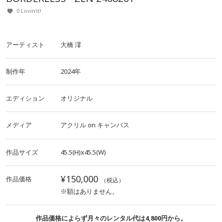
0 Lovin'it!
アーティスト
大橋 澪
制作年
2024年
エディション
オリジナル
メディア
アクリル
on
キャンバス
作品サイズ
45.5(H)x45.5(W)
¥150,000
作品価格
（税込）
※額はありません。
作品価格によらず月々のレンタル代は4,800円から。