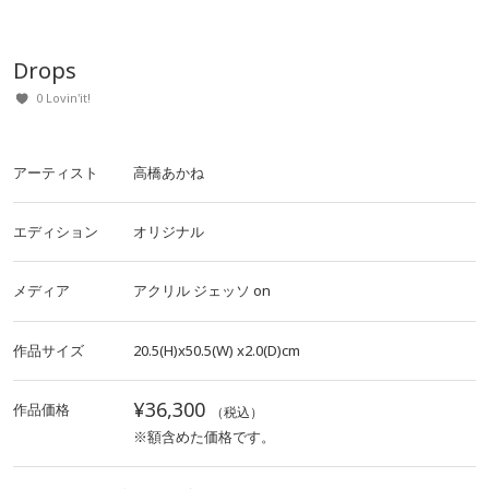
Drops
0 Lovin'it!
アーティスト
高橋あかね
エディション
オリジナル
メディア
アクリル
ジェッソ
on
作品サイズ
20.5(H)x50.5(W)
x2.0(D)cm
¥36,300
作品価格
（税込）
※額含めた価格です。