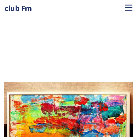
club Fm