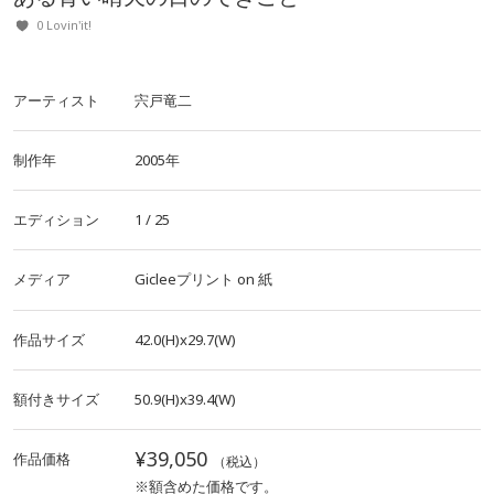
0 Lovin'it!
アーティスト
宍戸竜二
制作年
2005年
エディション
1 / 25
メディア
Gicleeプリント
on
紙
作品サイズ
42.0(H)x29.7(W)
額付きサイズ
50.9(H)x39.4(W)
¥39,050
作品価格
（税込）
※額含めた価格です。