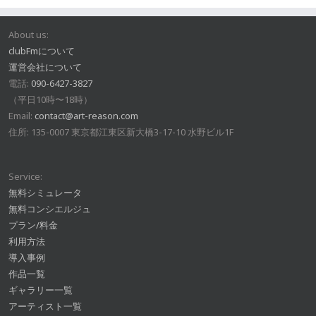
About us:
clubFmについて
運営会社について
電話:
090-6427-3827
（平日10時〜18時）
Email:
contact@art-reason.com
住所: 135-0007 東京都江東区新大橋3-17-10 水野ビル1F
Service:
無料シミュレータ
無料コンシエルジュ
プラン/料金
利用方法
導入事例
作品一覧
ギャラリー一覧
アーティスト一覧