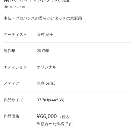
0 Lovin'it!
南仏・プロバンスの柔らかいタッチの水彩画
アーティスト
岡村 紀子
制作年
2017年
エディション
オリジナル
メディア
水彩
on
紙
作品サイズ
37.7(H)x44.5(W)
¥66,000
作品価格
（税込）
※額含めた価格です。