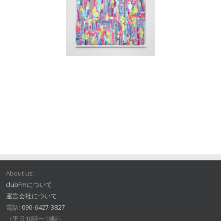
About us:
clubFmについて
運営会社について
電話:
090-6427-3827
（平日10時〜18時）