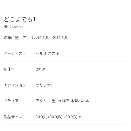
どこまでも1
2 Lovin'it!
綿布に墨、アクリル絵の具、岩絵の具
アーティスト
ハルミ スズキ
制作年
2013年
エディション
オリジナル
メディア
アクリル
墨
on
綿布
木製パネル
作品サイズ
30.0(H)x30.0(W)
x30.0(D)cm