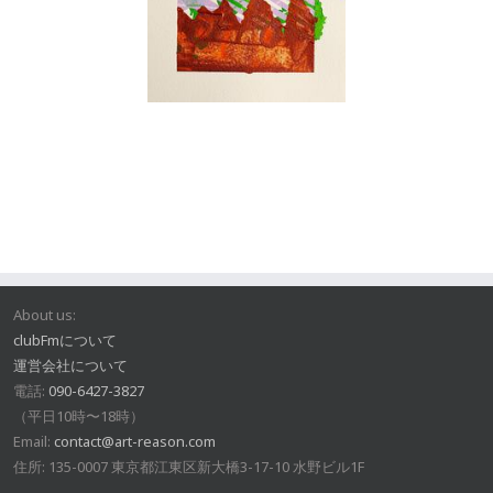
About us:
clubFmについて
運営会社について
電話:
090-6427-3827
（平日10時〜18時）
Email:
contact@art-reason.com
住所: 135-0007 東京都江東区新大橋3-17-10 水野ビル1F