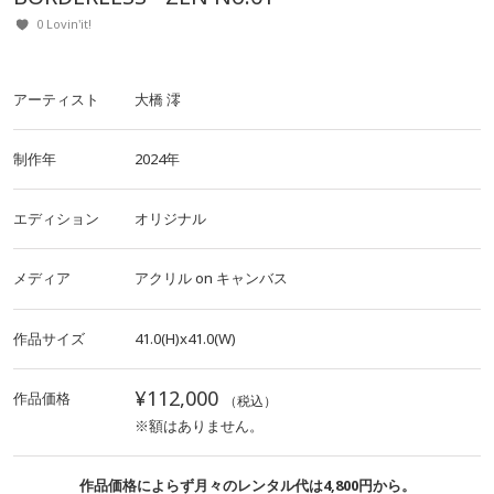
0 Lovin'it!
アーティスト
大橋 澪
制作年
2024年
エディション
オリジナル
メディア
アクリル
on
キャンバス
作品サイズ
41.0(H)x41.0(W)
¥112,000
作品価格
（税込）
※額はありません。
作品価格によらず月々のレンタル代は4,800円から。