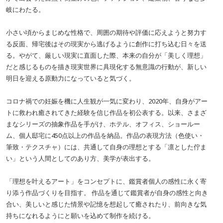
岐にわたる。
小さい頃からまじめな性格で、周囲の期待や評価に応えようと努力す
る反面、帰宅後はその現実から逃げるように創作に打ち込む日々を送
る。やがて、厳しい現実に直面した際、本来の自分が「美しく理想」
だと感じるものを描き現実世界に具現化する無意識の行動が、新しい
明日を迎える原動力になっていると気づく。
コロナ禍での妊娠を機に人生観が一気に変わり、2020年、自身がアー
トに救われ癒されてきた経験を信じ作品を初公表する。以来、さまざ
まなシリーズの抽象作品を手がけ、ホテル、オフィス、ショールー
ム、個人邸宅に450点以上の作品を納品。作品の表現方法（色使い・
筆致・テクスチャ）には、共通して自身の理想とする「凛とした佇ま
い」という人間としてのあり方、美学が表出する。
「理想を叶えるアート」をコンセプトに、鑑賞者個人の感性に永く寄
り添う作品づくりを目指す。 作品を通じて鑑賞者が自身の感性と向き
合い、美しいと感じた情景や記憶を想起して癒されたり、前向きな気
持ちになれるようにと願いを込めて制作を続ける。