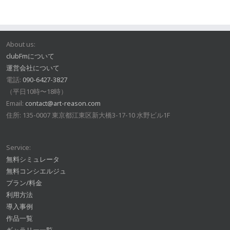
About us:
clubFmについて
運営会社について
電話:
090-6427-3827
（平日10時〜18時）
Email:
contact@art-reason.com
住所: 135-0007 東京都江東区新大橋3-17-10 水野ビル1F
Service:
無料シミュレータ
無料コンシエルジュ
プラン/料金
利用方法
導入事例
作品一覧