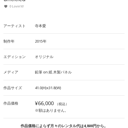
0 Lovin'it!
アーティスト
寺本愛
制作年
2015年
エディション
オリジナル
メディア
鉛筆
on
紙
木製パネル
作品サイズ
41.0(H)x31.8(W)
¥66,000
作品価格
（税込）
※額はありません。
作品価格によらず月々のレンタル代は4,800円から。