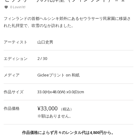
0 Lovin'it!
フィンランドの首都ヘルシンキ郊外にあるセウラサーリ民家園に移築さ
れた礼拝堂で、吹雪のなか訪れました。
アーティスト
山口史男
エディション
2 / 30
メディア
Gicleeプリント
on
和紙
作品サイズ
33.0(H)x48.0(W)
x0.0(D)cm
¥33,000
作品価格
（税込）
※額はありません。
作品価格によらず月々のレンタル代は4,800円から。