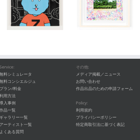
Service:
その他:
無料シミュレータ
メディア掲載／ニュース
無料コンシエルジュ
お問い合わせ
プラン/料金
作品出品のための申請フォーム
利用方法
導入事例
Policy:
作品一覧
利用規約
ギャラリー一覧
プライバシーポリシー
アーティスト一覧
特定商取引法に基づく表記
よくある質問