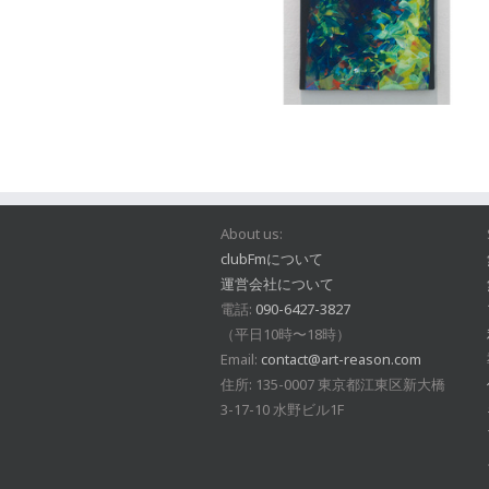
About us:
clubFmについて
運営会社について
電話:
090-6427-3827
（平日10時〜18時）
Email:
contact@art-reason.com
住所: 135-0007 東京都江東区新大橋
3-17-10 水野ビル1F