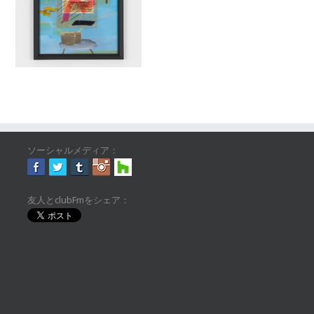
ソーシャルメディア：
友人とclubFmをシェア：