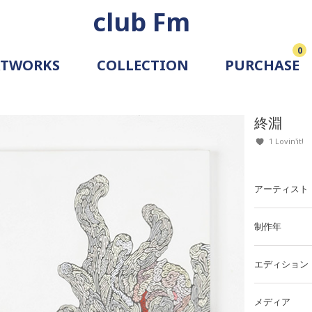
club Fm
0
RTWORKS
COLLECTION
PURCHASE
ARTIST
SIMULATION
終淵
ALLERY
1 Lovin'it!
アーティスト
制作年
エディション
メディア