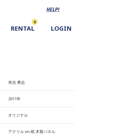
HELP!
0
RENTAL
LOGIN
有吉 勇志
2011年
オリジナル
アクリル
on
紙
木製パネル