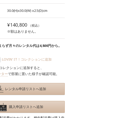
30.0(H)x30.0(W)
x2.5(D)cm
¥140,800
（税込）
※額はありません。
らず月々のレンタル代は4,800円から。
LOVIN' IT！コレクションに追加
コレクションに追加すると、
ーター
で部屋に置いた様子が確認可能。
レンタル申請リストへ追加
購入申請リストへ追加
包配送費がかかります。梱包配送費は購入申