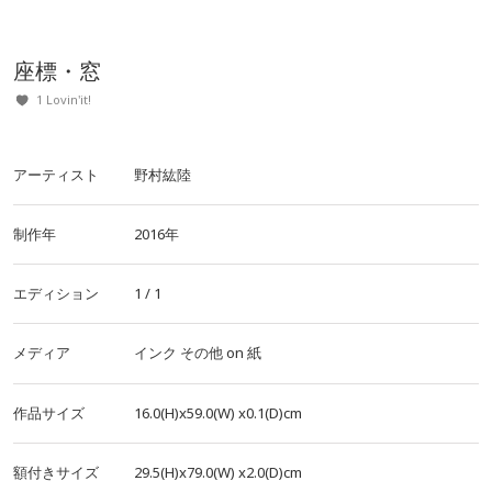
座標・窓
1 Lovin'it!
アーティスト
野村紘陸
制作年
2016年
エディション
1 / 1
メディア
インク
その他
on
紙
作品サイズ
16.0(H)x59.0(W)
x0.1(D)cm
額付きサイズ
29.5(H)x79.0(W)
x2.0(D)cm