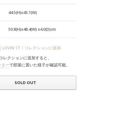
44.5(H)x43.1(W)
50.8(H)x48.4(W)
x4.0(D)cm
LOVIN' IT！コレクションに追加
コレクションに追加すると、
ーター
で部屋に置いた様子が確認可能。
SOLD OUT