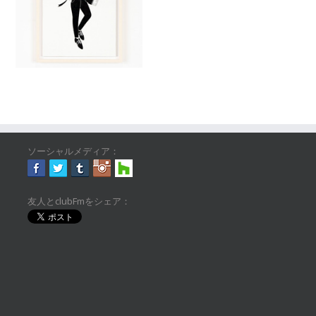
ソーシャルメディア：
友人とclubFmをシェア：