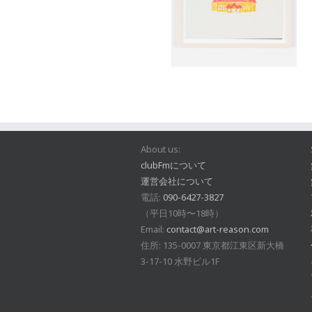
About us:
clubFmについて
運営会社について
電話:
090-6427-3827
（平日10時〜18時）
Email:
contact@art-reason.com
住所: 135-0007 東京都江東区新大橋
3-17-10 水野ビル1F