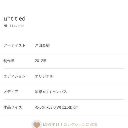
untitled
1 Lovin'it!
アーティスト
戸田真樹
制作年
2012年
エディション
オリジナル
メディア
油彩
on
キャンバス
作品サイズ
45.5(H)x53.0(W)
x2.5(D)cm
LOVIN' IT！コレクションに追加