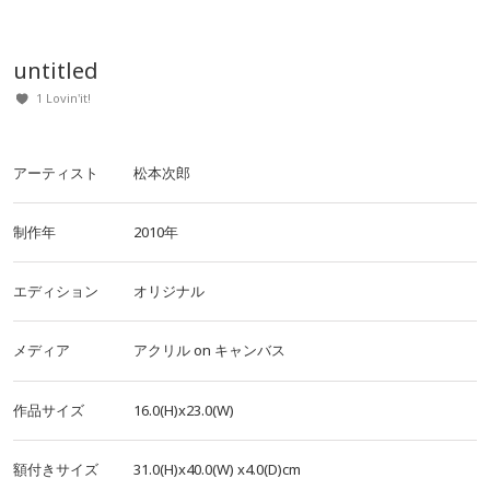
untitled
1 Lovin'it!
アーティスト
松本次郎
制作年
2010年
エディション
オリジナル
メディア
アクリル
on
キャンバス
作品サイズ
16.0(H)x23.0(W)
額付きサイズ
31.0(H)x40.0(W)
x4.0(D)cm