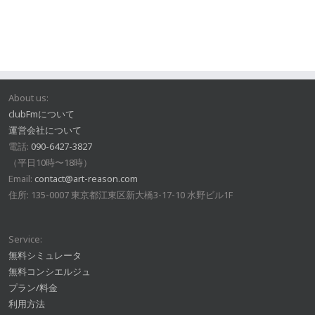
About us:
clubFmについて
運営会社について
電話:
090-6427-3827
（平日10時〜18時）
Email:
contact@art-reason.com
住所: 135-0007 東京都江東区新大橋3-17-10 水野ビル1F
Service:
無料シミュレータ
無料コンシエルジュ
プラン/料金
利用方法