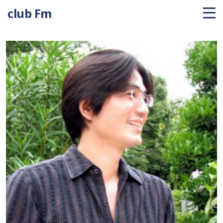
club Fm