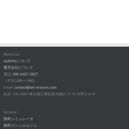
About us:
clubFmについて
運営会社について
電話:
090-6427-3827
（平日10時〜18時）
Email:
contact@art-reason.com
住所: 135-0007 東京都江東区新大橋3-17-10 水野ビル1F
Service:
無料シミュレータ
無料コンシエルジュ