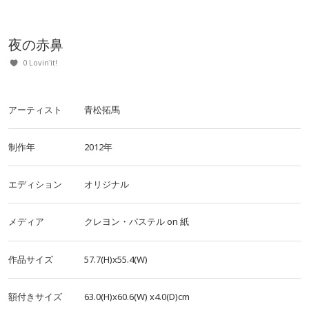
夜の赤鼻
0 Lovin'it!
アーティスト
青松拓馬
制作年
2012年
エディション
オリジナル
メディア
クレヨン・パステル
on
紙
作品サイズ
57.7(H)x55.4(W)
額付きサイズ
63.0(H)x60.6(W)
x4.0(D)cm