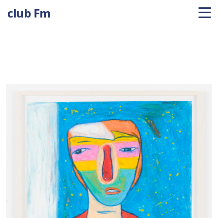
club Fm