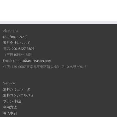
About us:
clubFmについて
運営会社について
電話:
090-6427-3827
（平日10時〜18時）
Email:
contact@art-reason.com
住所: 135-0007 東京都江東区新大橋3-17-10 水野ビル1F
Service:
無料シミュレータ
無料コンシエルジュ
プラン/料金
利用方法
導入事例