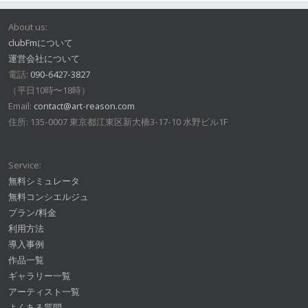
About us:
clubFmについて
運営会社について
電話:
090-6427-3827
（平日10時〜18時）
Email:
contact@art-reason.com
住所: 135-0007 東京都江東区新大橋3-17-10 水野ビル1F
Service:
無料シミュレータ
無料コンシエルジュ
プラン/料金
利用方法
導入事例
作品一覧
ギャラリー一覧
アーティスト一覧
よくある質問