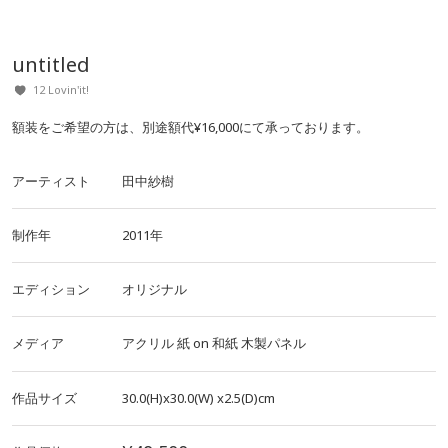
untitled
12 Lovin'it!
額装をご希望の方は、別途額代¥16,000にて承っております。
アーティスト
田中紗樹
制作年
2011年
エディション
オリジナル
メディア
アクリル
紙
on
和紙
木製パネル
作品サイズ
30.0(H)x30.0(W)
x2.5(D)cm