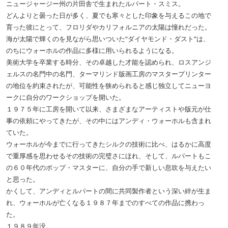
ニュージャージー州の片田舎で生まれたルパート・スミス。
どんよりと曇った日が多く、夏でも寒々とした印象を与えるこの地で
育った彼にとって、フロリダやカリフォルニアの太陽は憧れだった。
海が太陽で輝くのを見ながら思いついた“ダイヤモンド・ダスト”は、
のちにウォーホルの作品に多様に用いられるようになる。
美術大学を卒業する時分、その卓越した才能を認められ、ロスアンジ
ェルスの名門中の名門、ターマリンド版画工房のマスタープリンター
の地位を約束されたが、可能性を狭められると感じ独立してニューヨ
ークに自分のワークショップを開いた。
１９７５年に工房を開いて以来、さまざまなアーティストや版元が仕
事の依頼にやってきたが、その中にはアンディ・ウォーホルも含まれ
ていた。
ウォーホルが今までに行ってきたシルクの技術に比べ、はるかに高度
で重厚感を思わせるその技術の完璧さにほれ、そして、ルパートもこ
の６０年代のポップ・マスターに、自分の手で新しい息吹を与えたい
と思った。
かくして、アンディとルパートの間に共同製作者という深い絆が生ま
れ、ウォーホルが亡くなる１９８７年までのすべての作品に携わっ
た。
１９８９年没。