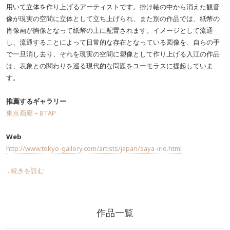
用いて立体を作り上げるアーティストです。掛け軸の中から消えた観音
像が現実の空間に立体として立ち上げられ、また別の作品では、紙幣の
肖像画が胸像となって紙幣の上に配置されます。イメージとして流通
し、流通することによって日常的な存在となっている図像を、自らの手
で一旦消し去り、それを現実の空間に塑像として作り上げる入江の作品
は、表象との関わりを巡る現代的な問題をユーモラスに提起していま
す。
推薦するギャラリー
東京画廊＋BTAP
Web
http://www.tokyo-gallery.com/artists/japan/saya-irie.html
...続きを読む
作品一覧