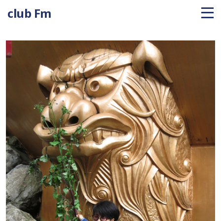
club Fm