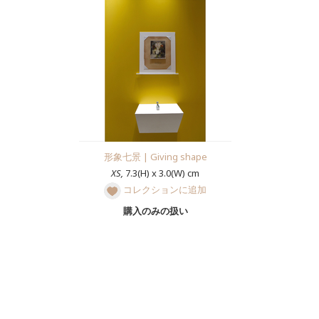
形象七景 | Giving shape
XS,
7.3(H) x 3.0(W) cm
コレクションに追加
購入のみの扱い