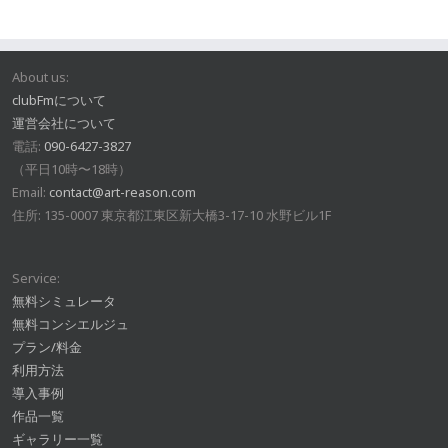
About us:
clubFmについて
運営会社について
電話:
090-6427-3827
（平日10時〜18時）
Email:
contact@art-reason.com
住所: 135-0007 東京都江東区新大橋3-17-10 水野ビル1F
Service:
無料シミュレータ
無料コンシエルジュ
プラン/料金
利用方法
導入事例
作品一覧
ギャラリー一覧