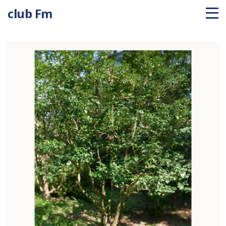
club Fm