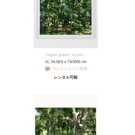
haptic green− in pin...
XL,
56.0(H) x 74.0(W) cm
コレクションに追加
レンタル可能