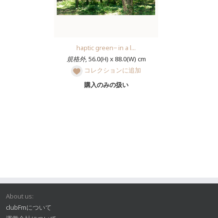
haptic green− in a l...
規格外,
56.0(H) x 88.0(W) cm
コレクションに追加
購入のみの扱い
About us:
clubFmについて