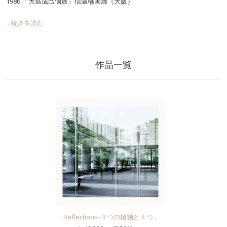
1986 「大島成己個展」信濃橋画廊（大阪）
...続きを読む
作品一覧
Reflections-４つの植物と４つ...