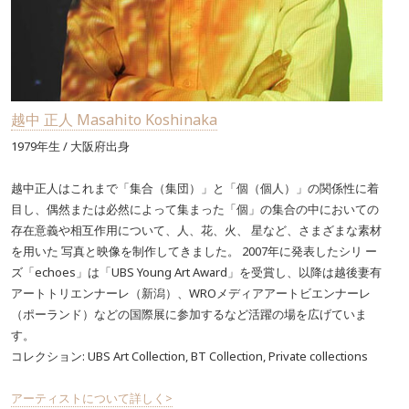
越中 正人 Masahito Koshinaka
1979年生 / 大阪府出身
越中正人はこれまで「集合（集団）」と「個（個人）」の関係性に着
目し、偶然または必然によって集まった「個」の集合の中においての
存在意義や相互作用について、人、花、火、 星など、さまざまな素材
を用いた 写真と映像を制作してきました。 2007年に発表したシリ ー
ズ「echoes」は「UBS Young Art Award」を受賞し、以降は越後妻有
アートトリエンナーレ（新潟）、WROメディアアートビエンナーレ
（ポーランド）などの国際展に参加するなど活躍の場を広げていま
す。
コレクション: UBS Art Collection, BT Collection, Private collections
アーティストについて詳しく>