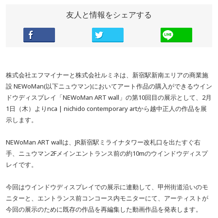
友人と情報をシェアする
株式会社エフマイナーと株式会社ルミネは、新宿駅新南エリアの商業施
設 NEWoMan(以下ニュウマン)においてアート作品の購入ができるウイン
ドウディスプレイ「NEWoMan ART wall」の第10回目の展示として、2月
1日（木）よりnca | nichido contemporary artから越中正人の作品を展
示します。
NEWoMan ART wallは、JR新宿駅ミライナタワー改札口を出たすぐ右
手、ニュウマン2Fメインエントランス前の約10mのウインドウディスプ
レイです。
今回はウインドウディスプレイでの展示に連動して、甲州街道沿いのモ
ニターと、エントランス前コンコース内モニターにて、アーティストが
今回の展示のために既存の作品を再編集した動画作品を発表します。