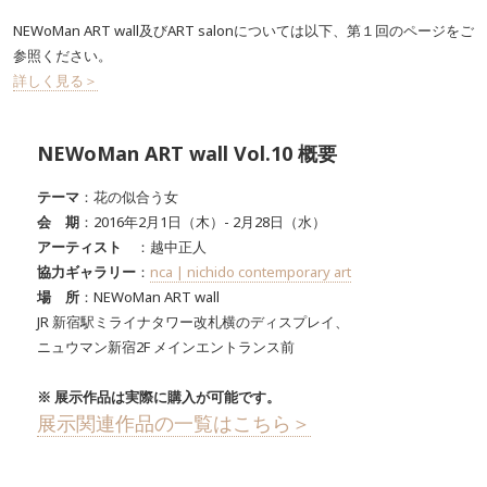
NEWoMan ART wall及びART salonについては以下、第１回のページをご
参照ください。
詳しく見る＞
NEWoMan ART wall Vol.10 概要
テーマ
：花の似合う女
会 期
：2016年2月1日（木）- 2月28日（水）
アーティスト
：越中正人
協力ギャラリー
：
nca | nichido contemporary art
場 所
：NEWoMan ART wall
JR 新宿駅ミライナタワー改札横のディスプレイ、
ニュウマン新宿2F メインエントランス前
※ 展示作品は実際に購入が可能です。
展示関連作品の一覧はこちら＞