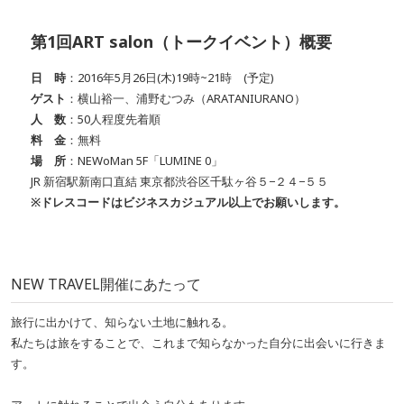
第1回ART salon（トークイベント）概要
日 時
：2016年5月26日(木)19時~21時 (予定)
ゲスト
：横山裕一、浦野むつみ（ARATANIURANO）
人 数
：50人程度先着順
料 金
：無料
場 所
：NEWoMan 5F「LUMINE 0」
JR 新宿駅新南口直結 東京都渋谷区千駄ヶ谷５−２４−５５
※ドレスコードはビジネスカジュアル以上でお願いします。
NEW TRAVEL開催にあたって
旅行に出かけて、知らない土地に触れる。
私たちは旅をすることで、これまで知らなかった自分に出会いに行きま
す。