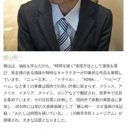
横山裕一
横山は、油絵を学んだのち、“時間を描く”表現方法として漫画を選
び、疾走感のある描線や独特なキャラクターが印象的な作品を展開し
ています。『ニュー土木』、『トラベル』、『NIWA』、『ベビーブ
ーム』など多くの著書は国内での高い評価に留まらず、フランス、ア
メリカ、イタリア、スペイン、ロシアなどで翻訳され、世界中で注目
を集めています。その注目度に比例して、国内外で多数の展覧会に参
加し、2010年には初の大規模個展として「横山裕一 ネオ漫画の全記
録：『わたしは時間を描いている』」（川崎市市民ミュージアム）が
開催され、大きな話題となりました。