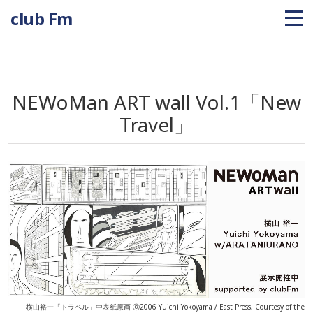
club Fm
NEWoMan ART wall Vol.1「New
Travel」
横山裕一「トラベル」中表紙原画 ⓒ2006 Yuichi Yokoyama / East Press, Courtesy of the