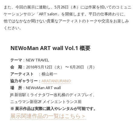
また、今回の展示に連動し、5月26日（木）には作家を招いてのコミュニ
ケーションサロン「ART salon」を開催します。平日の仕事終わりに、
他ではなかなか聞けない貴重なアーティストのトークや交流をお楽しみ
ください。
NEWoMan ART wall Vol.1 概要
テーマ
：NEW TRAVEL
会 期
：2016年5月12日（火） 〜 6月20日 （月）
アーティスト
：横山裕一
協力ギャラリー
：
ARATANIURANO
場 所
：NEWoMan ART wall
JR 新宿駅ミライナタワー改札横のディスプレイ、
ニュウマン新宿2F メインエントランス前
※ 展示作品は実際に購入やレンタルが可能です。
展示関連作品の一覧はこちら＞