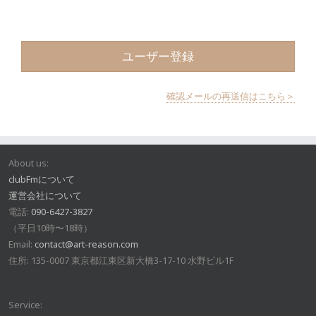
確認メールの再送信はこちら＞
About us:
clubFmについて
運営会社について
電話:
090-6427-3827
（平日10時〜18時）
Email:
contact@art-reason.com
住所: 135-0007 東京都江東区新大橋3-17-10 水野ビル1F
Service: