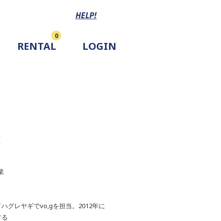
HELP!
0
RENTAL
LOGIN
/
業
。
グレヤギでvo,gを担当。2012年に
する