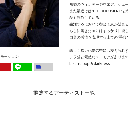
無類のヴィンテージウエア、シュ
また最近では”BIG DOCUMEN
品も制作している。
生活するにおいて都会で息が詰ま
らしに飽きた頃にはすっかり回復
自分の感情を表現する上での”手段
悲しく暗い記憶の中にも愛を忘れ
ロモーション
ノラ猫と素敵なユーモアがありま
bizarre pop & darkness
推薦するアーティスト一覧