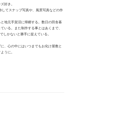
ーズ好き。
T“と称してスナップ写真や、風景写真などの作
ると地元手賀沼に帰郷する。数日の田舎暮
している。また制作する事とはあくまで、
”でしかないと勝手に捉えている。
ずに、心の中にはいつまでもお化け屋敷と
すように。