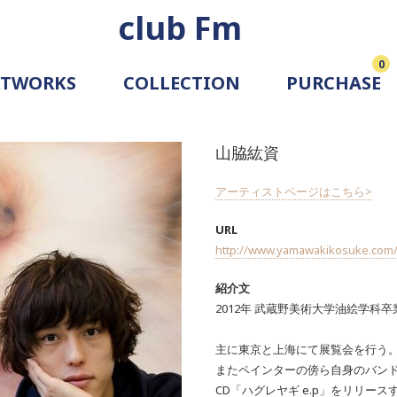
club Fm
0
RTWORKS
COLLECTION
PURCHASE
ARTIST
SIMULATION
山脇紘資
ALLERY
アーティストページはこちら>
URL
http://www.yamawakikosuke.com
紹介文
2012年 武蔵野美術大学油絵学科卒
主に東京と上海にて展覧会を行う
またペインターの傍ら自身のバンドハ
CD「ハグレヤギ e.p」をリリース