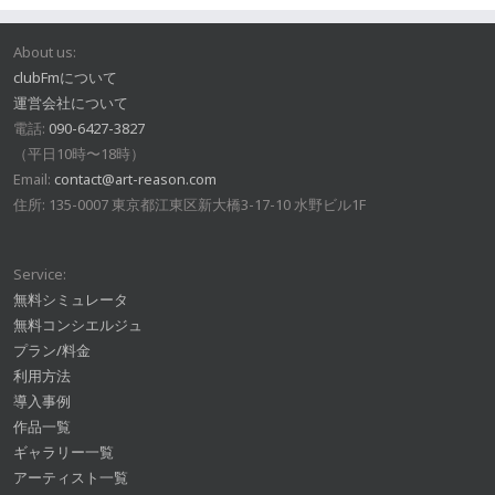
About us:
clubFmについて
運営会社について
電話:
090-6427-3827
（平日10時〜18時）
Email:
contact@art-reason.com
住所: 135-0007 東京都江東区新大橋3-17-10 水野ビル1F
Service:
無料シミュレータ
無料コンシエルジュ
プラン/料金
利用方法
導入事例
作品一覧
ギャラリー一覧
アーティスト一覧