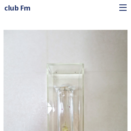
club Fm