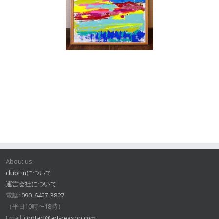
About us:
clubFmについて
運営会社について
電話:
090-6427-3827
（平日10時〜18時）
Email:
contact@art-reason.com