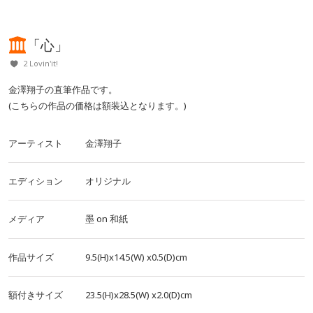
「心」
2 Lovin'it!
金澤翔子の直筆作品です。
(こちらの作品の価格は額装込となります。)
アーティスト
金澤翔子
エディション
オリジナル
メディア
墨
on
和紙
作品サイズ
9.5(H)x14.5(W)
x0.5(D)cm
額付きサイズ
23.5(H)x28.5(W)
x2.0(D)cm