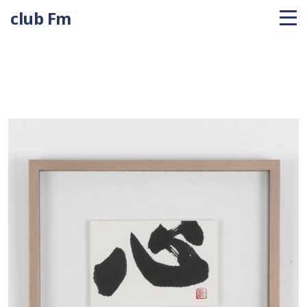
club Fm