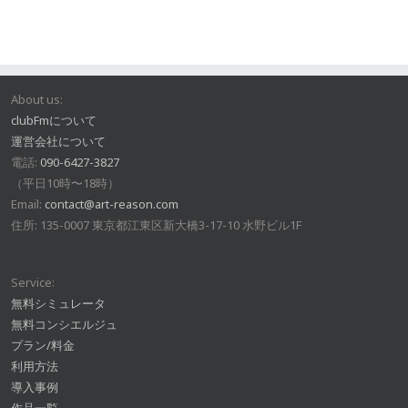
About us:
clubFmについて
運営会社について
電話:
090-6427-3827
（平日10時〜18時）
Email:
contact@art-reason.com
住所: 135-0007 東京都江東区新大橋3-17-10 水野ビル1F
Service:
無料シミュレータ
無料コンシエルジュ
プラン/料金
利用方法
導入事例