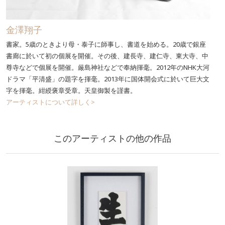
金澤翔子
書家。5歳のときより母・泰子に師事し、書道を始める。20歳で銀座
書廊に於いて初の個展を開催。その後、建長寺、建仁寺、東大寺、中
尊寺などで個展を開催。厳島神社などで奉納揮毫。2012年のNHK大河
ドラマ「平清盛」の題字を揮毫。2013年に国体開会式に於いて巨大文
字を揮毫。紺綬褒章受章。天皇御製を謹書。
アーティストについて詳しく>
このアーティストの他の作品