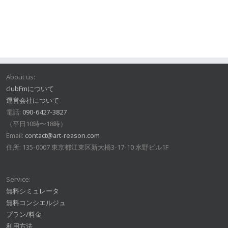
About us:
clubFmについて
運営会社について
電話:
090-6427-3827
（平日10時〜18時）
Email:
contact@art-reason.com
住所: 135-0007 東京都江東区新大橋3-17-10 水野ビル1F
Service:
無料シミュレータ
無料コンシエルジュ
プラン/料金
利用方法