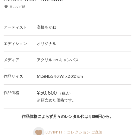
0 Lovin'it!
アーティスト
高橋あかね
エディション
オリジナル
メディア
アクリル
on
キャンバス
作品サイズ
61.5(H)x54.0(W)
x2.0(D)cm
¥50,600
作品価格
（税込）
※額含めた価格です。
作品価格によらず月々のレンタル代は4,800円から。
LOVIN' IT！コレクションに追加