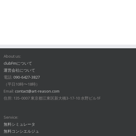
About us:
clubFmについて
運営会社について
電話:
090-6427-3827
（平日10時〜18時）
Email:
contact@art-reason.com
住所: 135-0007 東京都江東区新大橋3-17-10 水野ビル1F
Service:
無料シミュレータ
無料コンシエルジュ