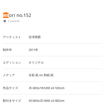
ori no.152
1 Lovin'it!
アーティスト
宮澤男爵
制作年
2011年
エディション
オリジナル
メディア
水彩
紙
on
和紙
紙
作品サイズ
25.0(H)x18.5(W)
x0.1(D)cm
額付きサイズ
30.0(H)x25.0(W)
x3.0(D)cm