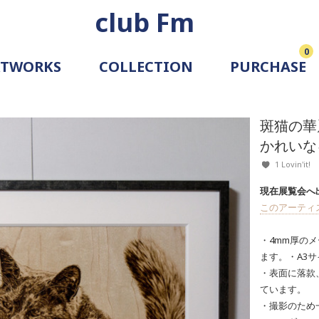
club Fm
0
RTWORKS
COLLECTION
PURCHASE
ARTIST
SIMULATION
斑猫の華
ALLERY
かれいな
1 Lovin'it!
現在展覧会へ
このアーティ
・4mm厚の
ます。・A3
・表面に落款
ています。
・撮影のため