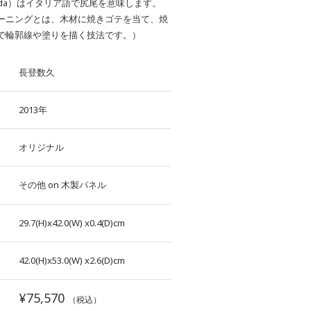
oda）はイタリア語で尻尾を意味します。
ーニングとは、木材に焼きゴテを当て、焼
で輪郭線や塗りを描く技法です。）
長登数久
2013年
オリジナル
その他
on
木製パネル
29.7(H)x42.0(W)
x0.4(D)cm
42.0(H)x53.0(W)
x2.6(D)cm
¥75,570
（税込）