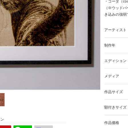
・コーダ（c
（※ウッドバ
き込みの強弱
アーティスト
制作年
エディション
メディア
作品サイズ
額付きサイズ
ョン
作品価格