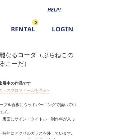
HELP!
0
RENTAL
LOGIN
麗なるコーダ（ぶちねこの
るこーだ）
出展中の作品です
ストのプロフィールを見る>
メープル合板にウッドバーニングで描いてい
サイズ。
、裏面にサイン・タイトル・制作年が入っ
一時的にアクリルガラスを外しています。