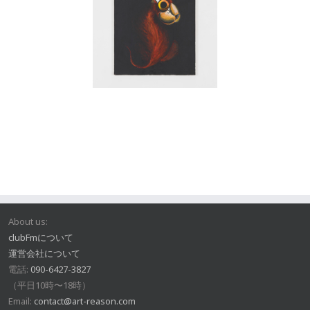
About us:
clubFmについて
運営会社について
電話:
090-6427-3827
（平日10時〜18時）
Email:
contact@art-reason.com