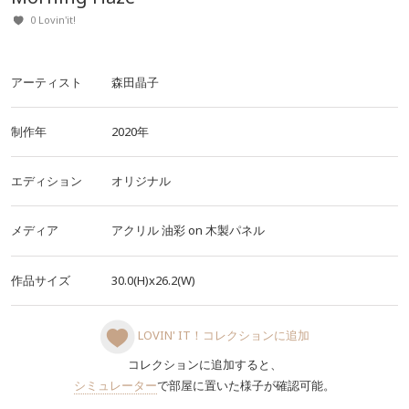
0 Lovin'it!
アーティスト
森田晶子
制作年
2020年
エディション
オリジナル
メディア
アクリル
油彩
on
木製パネル
作品サイズ
30.0(H)x26.2(W)
LOVIN' IT！コレクションに追加
コレクションに追加すると、
シミュレーター
で部屋に置いた様子が確認可能。