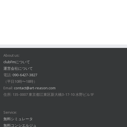
About us:
clubFmについて
運営会社について
電話:
090-6427-3827
（平日10時〜18時）
Email:
contact@art-reason.com
住所: 135-0007 東京都江東区新大橋3-17-10 水野ビル1F
Service:
無料シミュレータ
無料コンシエルジュ