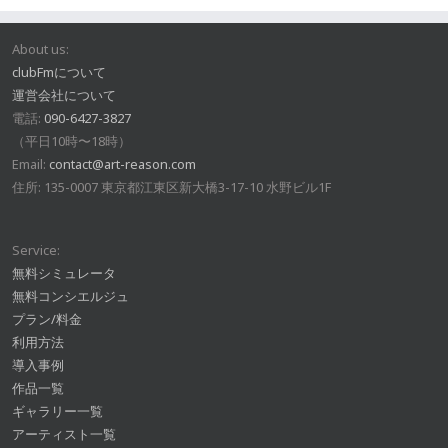
About us:
clubFmについて
運営会社について
電話:
090-6427-3827
（平日10時〜18時）
Email:
contact@art-reason.com
住所: 135-0007 東京都江東区新大橋3-17-10 水野ビル1F
Service:
無料シミュレータ
無料コンシエルジュ
プラン/料金
利用方法
導入事例
作品一覧
ギャラリー一覧
アーティスト一覧