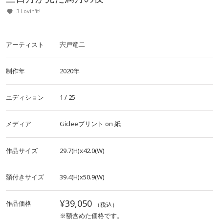
3 Lovin'it!
アーティスト
宍戸竜二
制作年
2020年
エディション
1 / 25
メディア
Gicleeプリント
on
紙
作品サイズ
29.7(H)x42.0(W)
額付きサイズ
39.4(H)x50.9(W)
¥39,050
作品価格
（税込）
※額含めた価格です。