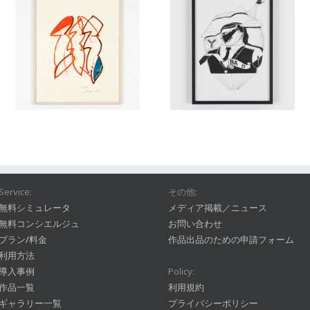
Service:
その他:
無料シミュレータ
メディア掲載／ニュース
無料コンシエルジュ
お問い合わせ
プラン/料金
作品出品のための申請フォーム
利用方法
導入事例
Policy:
作品一覧
利用規約
ギャラリー一覧
プライバシーポリシー