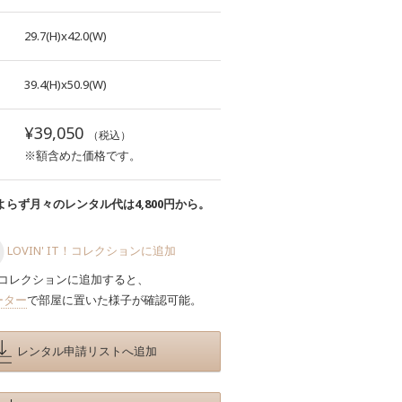
29.7(H)x42.0(W)
39.4(H)x50.9(W)
¥39,050
（税込）
※額含めた価格です。
らず月々のレンタル代は4,800円から。
LOVIN' IT！コレクションに追加
コレクションに追加すると、
ーター
で部屋に置いた様子が確認可能。
レンタル申請リストへ追加