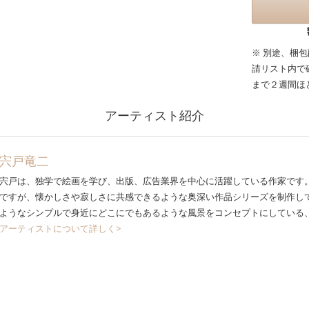
※ 別途、梱
請リスト内で
まで２週間ほ
アーティスト紹介
宍戸竜二
宍戸は、独学で絵画を学び、出版、広告業界を中心に活躍している作家です
ですが、懐かしさや寂しさに共感できるような奥深い作品シリーズを制作し
ようなシンプルで身近にどこにでもあるような風景をコンセプトにしている
アーティストについて詳しく>